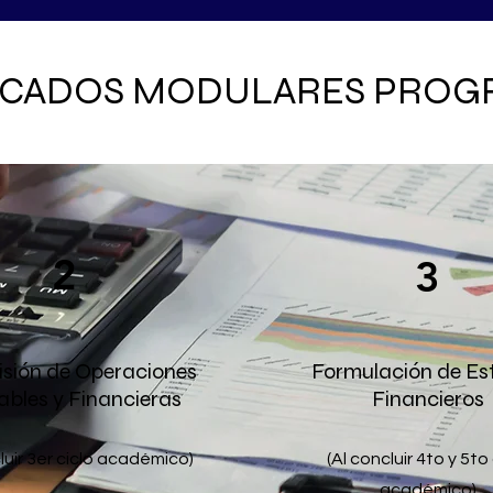
ICADOS MODULARES PROG
2
3
isión de Operaciones
Formulación de Es
bles y Financieras
Financieros
luir 3er ciclo académico)
(Al concluir 4to y 5to
académico)