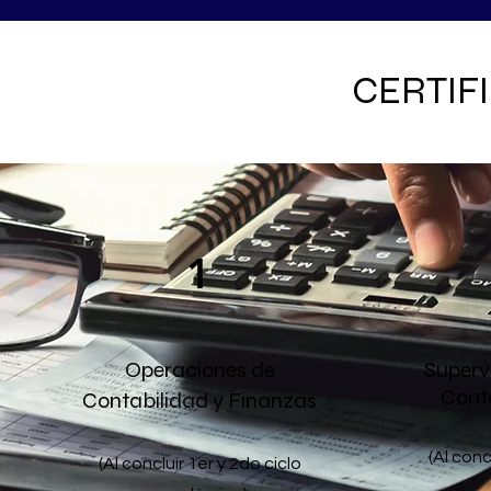
CERTIF
1
Operaciones de
Superv
Conta
Contabilidad y Finanzas
(Al conc
(Al concluir 1er y 2do ciclo