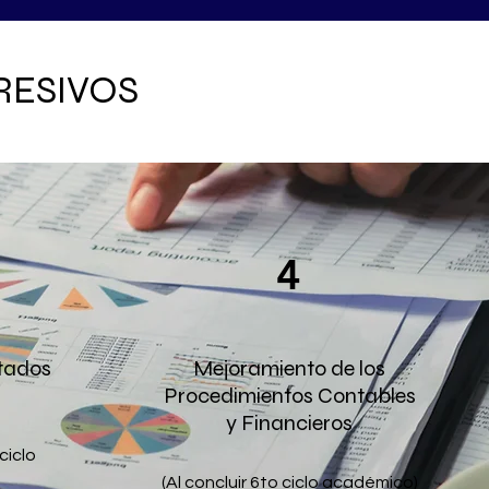
RESIVOS
4
tados
Mejoramiento de los
Procedimientos Contables
y Financieros
 ciclo
(Al concluir 6to ciclo académico)