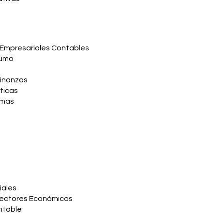
 Empresariales Contables
sumo
inanzas
ticas
emas
iales
Sectores Económicos
ntable