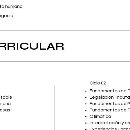
nto humano.
egocio.
RRICULAR
Ciclo 02
Fundamentos de Co
ntable
Legislación Tributa
arial
Fundamentos de P
resas
Fundamentos de T
Ofimática
Interpretación y p
Experiencias Form