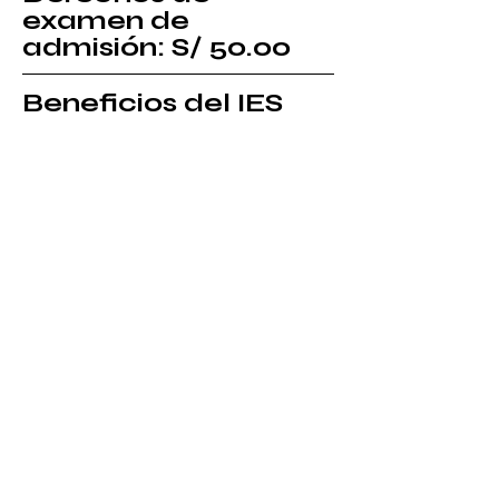
examen de
admisión: S/ 50.00
Beneficios del IES
"Jobs Capacity"
​Infraestructura Moderna.
Laboratorios Debidamente
Equipados.
Docentes Seleccionados.
Biblioteca Virtual
Bolsa de Trabajo.
Modelo Educativo Innovador
Orientado a la Práctica.
CONTÁCTANOS
Calle José Morales Alpaca Nro. 201 -
201 A, Urb. La Perla, Distrito, Provincia